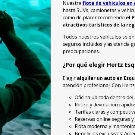
Nuestra
flota de vehiculos en 
hasta SUVs, camionetas y vehícu
como de placer recorriendo
el 
atractivos turísticos de la re
Todos nuestros vehículos se ent
seguros incluidos y asistencia g
preocupaciones.
¿Por qué elegir Hertz Es
Elegir
alquilar un auto en Esq
atención profesional. Con Hertz 
Oficina ubicada dentro del
Retiro y devolución rápidos
Tarifas claras y competiti
Reservas online seguras y 
Flota moderna y mantenimi
Beneficios exclusivos: Ac