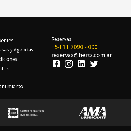
Reservas
uentes
+54 11 7090 4000
sas y Agencias
reservas@hertz.com.ar
diciones
atos
entimiento
!