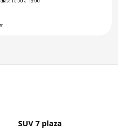
días: 10:00 a 18:00
ar
SUV 7 plaza
E